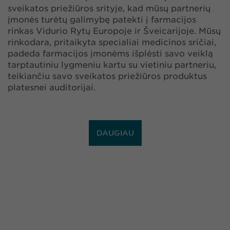
sveikatos priežiūros srityje, kad mūsų partnerių
įmonės turėtų galimybę patekti į farmacijos
rinkas Vidurio Rytų Europoje ir Šveicarijoje. Mūsų
rinkodara, pritaikyta specialiai medicinos sričiai,
padeda farmacijos įmonėms išplėsti savo veiklą
tarptautiniu lygmeniu kartu su vietiniu partneriu,
teikiančiu savo sveikatos priežiūros produktus
platesnei auditorijai.
DAUGIAU