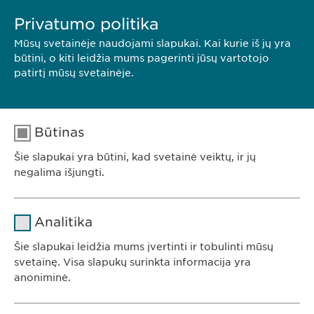
Privatumo politika
Mūsų svetainėje naudojami slapukai. Kai kurie iš jų yra
būtini, o kiti leidžia mums pagerinti jūsų vartotojo
patirtį mūsų svetainėje.
Būtinas
Šie slapukai yra būtini, kad svetainė veiktų, ir jų
negalima išjungti.
Pavadinimas
cookie_optin
Analitika
Teikėjas
sgalinski
Šie slapukai leidžia mums įvertinti ir tobulinti mūsų
Ewopharma UAB
svetainę. Visa slapukų surinkta informacija yra
Trukmė
1 metai
anoniminė.
Konstitucijos av. 7
09308 Vilnius
Saugo naudotojo slapuko sutikimo
Tikslas
Pavadinimas
Google Analytics