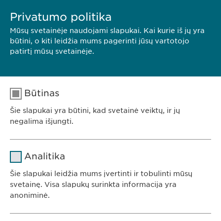
Privatumo politika
Mūsų svetainėje naudojami slapukai. Kai kurie iš jų yra
būtini, o kiti leidžia mums pagerinti jūsų vartotojo
patirtį mūsų svetainėje.
Būtinas
Šie slapukai yra būtini, kad svetainė veiktų, ir jų
negalima išjungti.
Pavadinimas
cookie_optin
Analitika
Teikėjas
sgalinski
Šie slapukai leidžia mums įvertinti ir tobulinti mūsų
Ewopharma UAB
svetainę. Visa slapukų surinkta informacija yra
Trukmė
1 metai
anoniminė.
Konstitucijos av. 7
09308 Vilnius
Saugo naudotojo slapuko sutikimo
Tikslas
Pavadinimas
Google Analytics