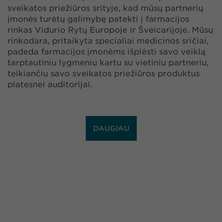
sveikatos priežiūros srityje, kad mūsų partnerių
įmonės turėtų galimybę patekti į farmacijos
rinkas Vidurio Rytų Europoje ir Šveicarijoje. Mūsų
rinkodara, pritaikyta specialiai medicinos sričiai,
padeda farmacijos įmonėms išplėsti savo veiklą
tarptautiniu lygmeniu kartu su vietiniu partneriu,
teikiančiu savo sveikatos priežiūros produktus
platesnei auditorijai.
DAUGIAU