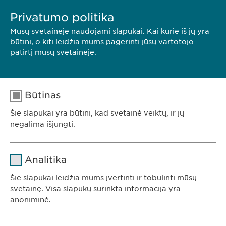
Privatumo politika
Mūsų svetainėje naudojami slapukai. Kai kurie iš jų yra
būtini, o kiti leidžia mums pagerinti jūsų vartotojo
patirtį mūsų svetainėje.
Būtinas
Šie slapukai yra būtini, kad svetainė veiktų, ir jų
negalima išjungti.
Pavadinimas
cookie_optin
Analitika
Teikėjas
sgalinski
Šie slapukai leidžia mums įvertinti ir tobulinti mūsų
Ewopharma UAB
svetainę. Visa slapukų surinkta informacija yra
Trukmė
1 metai
anoniminė.
Konstitucijos av. 7
09308 Vilnius
Saugo naudotojo slapuko sutikimo
Tikslas
Pavadinimas
Google Analytics