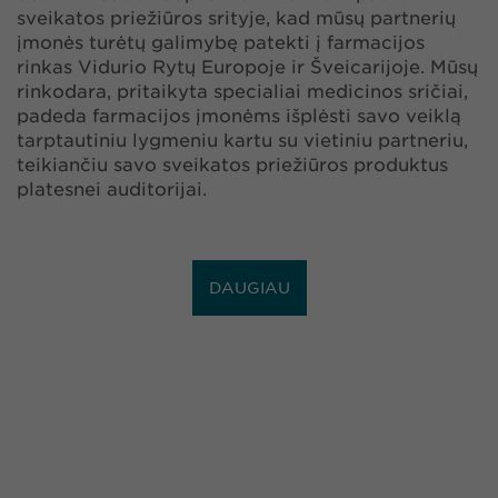
sveikatos priežiūros srityje, kad mūsų partnerių
įmonės turėtų galimybę patekti į farmacijos
rinkas Vidurio Rytų Europoje ir Šveicarijoje. Mūsų
rinkodara, pritaikyta specialiai medicinos sričiai,
padeda farmacijos įmonėms išplėsti savo veiklą
tarptautiniu lygmeniu kartu su vietiniu partneriu,
teikiančiu savo sveikatos priežiūros produktus
platesnei auditorijai.
DAUGIAU