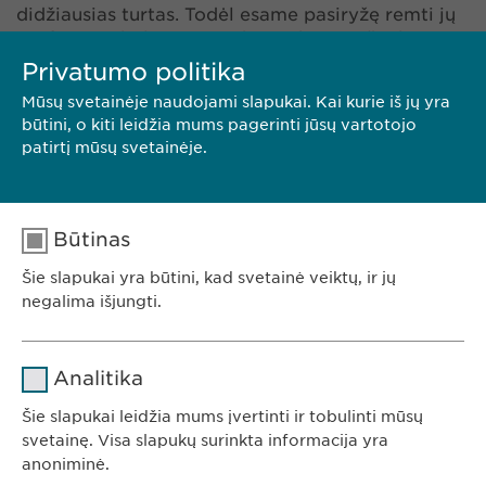
didžiausias turtas. Todėl esame pasiryžę remti jų
profesinį tobulėjimą ir sukurti skatinančią bei
motyvuojančią darbo aplinką. Pagarba,
Privatumo politika
atvirumas, skaidrumas ir verslumas yra mūsų
Mūsų svetainėje naudojami slapukai. Kai kurie iš jų yra
įmonės kultūros dalis, ir mes ieškome šių savybių
būtini, o kiti leidžia mums pagerinti jūsų vartotojo
potencialiuose kandidatuose. Atpažįstate save?
patirtį mūsų svetainėje.
Peržiūrėkite informaciją apie laisvas darbo vietas
ir atsiųskite mums savo gyvenimo aprašymą.
Būtinas
Šie slapukai yra būtini, kad svetainė veiktų, ir jų
negalima išjungti.
DOMINANTIS DARBO PASIŪLYMAS
Pavadinimas
cookie_optin
Analitika
Teikėjas
sgalinski
Šie slapukai leidžia mums įvertinti ir tobulinti mūsų
Ewopharma UAB
svetainę. Visa slapukų surinkta informacija yra
Trukmė
1 metai
anoniminė.
Konstitucijos av. 7