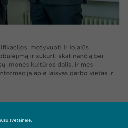
ikacijos, motyvuoti ir lojalūs
bulėjimą ir sukurti skatinančią bei
ų įmonės kultūros dalis, ir mes
formaciją apie laisvas darbo vietas ir
mūsų svetainėje.