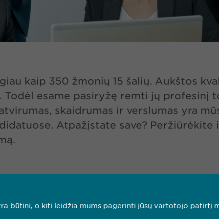
u kaip 350 žmonių 15 šalių. Aukštos kvalif
 Todėl esame pasiryžę remti jų profesinį to
atvirumas, skaidrumas ir verslumas yra mūs
idatuose. Atpažįstate save? Peržiūrėkite in
mą.
ra būtini, o kiti leidžia mums pagerinti jūsų vartotojo patirtį 
DOMINANTIS DARBO PASIŪLYMAS