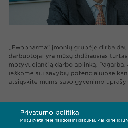
„Ewopharma“ įmonių grupėje dirba daugia
darbuotojai yra mūsų didžiausias turtas.
motyvuojančią darbo aplinką. Pagarba, 
ieškome šių savybių potencialiuose kand
atsiųskite mums savo gyvenimo aprašy
Privatumo politika
Mūsų svetainėje naudojami slapukai. Kai kurie iš jų y