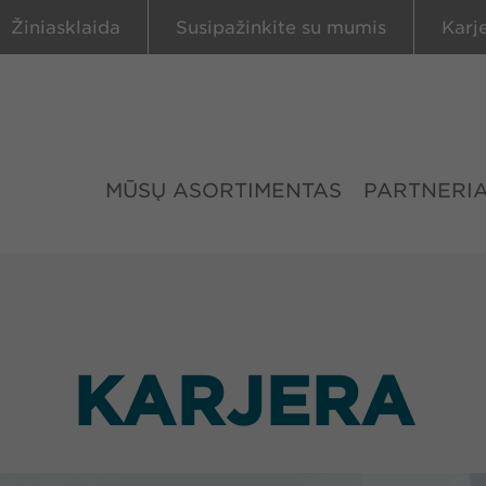
Žiniasklaida
Susipažinkite su mumis
Karj
MŪSŲ ASORTIMENTAS
PARTNERIA
KARJERA