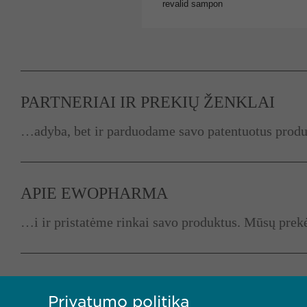
PARTNERIAI IR PREKIŲ ŽENKLAI
…adyba, bet ir parduodame savo patentuotus produk
APIE EWOPHARMA
…i ir pristatėme rinkai savo produktus. Mūsų prek
MŪSŲ STRATEGIJA
Privatumo politika