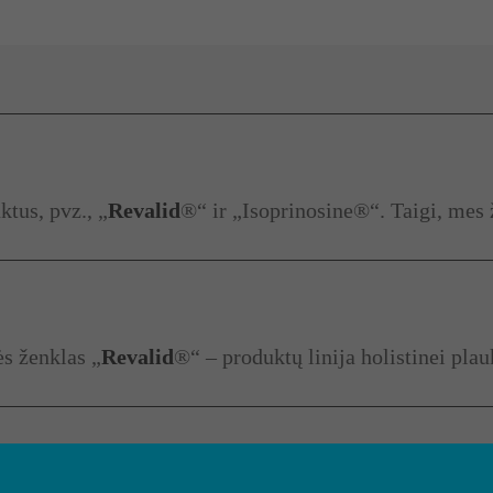
tus, pvz., „
Revalid
®“ ir „Isoprinosine®“. Taigi, me
ės ženklas „
Revalid
®“ – produktų linija holistinei pla