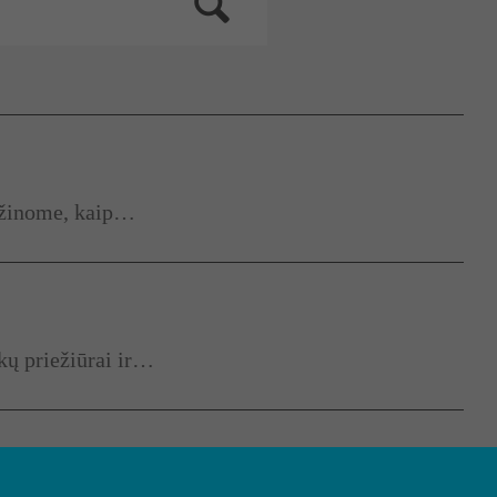
s žinome, kaip…
ukų priežiūrai ir…