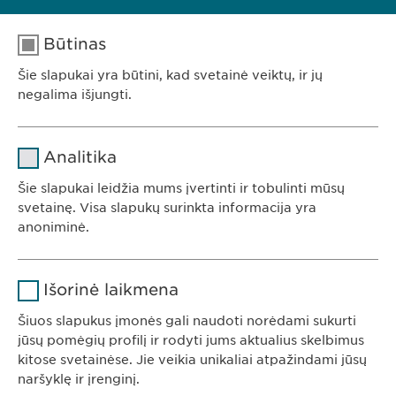
Tel: +370 5248 7350
E. paštas:
info@
ewopharma.lt
Būtinas
Šie slapukai yra būtini, kad svetainė veiktų, ir jų
negalima išjungti.
Pavadinimas
cookie_optin
Analitika
Teikėjas
sgalinski
Šie slapukai leidžia mums įvertinti ir tobulinti mūsų
Ewopharma UAB
svetainę. Visa slapukų surinkta informacija yra
Trukmė
1 metai
anoniminė.
Konstitucijos av. 7
09308 Vilnius
Saugo naudotojo slapuko sutikimo
Tikslas
Pavadinimas
Google Analytics
Lietuva
būseną.
Išorinė laikmena
Teikėjas
Google
Šiuos slapukus įmonės gali naudoti norėdami sukurti
jūsų pomėgių profilį ir rodyti jums aktualius skelbimus
KONTAKTAI
Trukmė
1 diena
kitose svetainėse. Jie veikia unikaliai atpažindami jūsų
Tel. +370 5248 7350
naršyklę ir įrenginį.
Tikslas
Generuoja statistinius duomenis.
El. paštas:
info@
ewopharma.lt