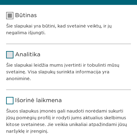
Tel: +370 5248 7350
E. paštas:
info@
ewopharma.lt
Būtinas
Šie slapukai yra būtini, kad svetainė veiktų, ir jų
negalima išjungti.
Pavadinimas
cookie_optin
Analitika
Teikėjas
sgalinski
Šie slapukai leidžia mums įvertinti ir tobulinti mūsų
Ewopharma UAB
svetainę. Visa slapukų surinkta informacija yra
Trukmė
1 metai
anoniminė.
Konstitucijos av. 7
09308 Vilnius
Saugo naudotojo slapuko sutikimo
Tikslas
Pavadinimas
Google Analytics
Lietuva
būseną.
Išorinė laikmena
Teikėjas
Google
Šiuos slapukus įmonės gali naudoti norėdami sukurti
jūsų pomėgių profilį ir rodyti jums aktualius skelbimus
KONTAKTAI
Trukmė
1 diena
kitose svetainėse. Jie veikia unikaliai atpažindami jūsų
Tel. +370 5248 7350
naršyklę ir įrenginį.
Tikslas
Generuoja statistinius duomenis.
El. paštas:
info@
ewopharma.lt