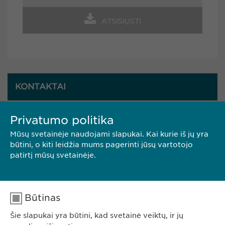
ATSISIŲSTI
KONTAKTAI
Privatumo politika
Ewopharma UAB
Upes g. 21-1
Mūsų svetainėje naudojami slapukai. Kai kurie iš jų yra
08128 Vilnius
būtini, o kiti leidžia mums pagerinti jūsų vartotojo
Lietuva
patirtį mūsų svetainėje.
Tel: +370 5248 7350
E. paštas:
info@
ewopharma.lt
Būtinas
Šie slapukai yra būtini, kad svetainė veiktų, ir jų