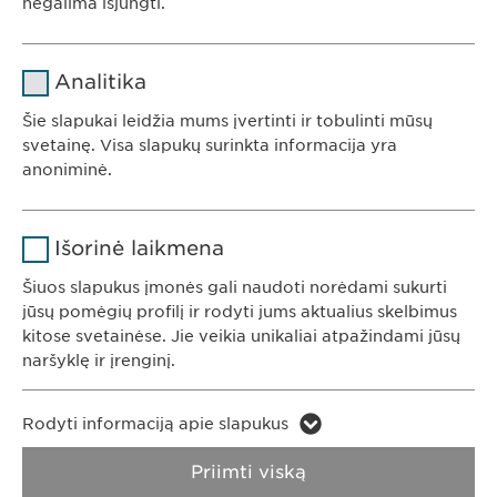
negalima išjungti.
Pavadinimas
cookie_optin
Analitika
Teikėjas
sgalinski
Šie slapukai leidžia mums įvertinti ir tobulinti mūsų
Ewopharma UAB
svetainę. Visa slapukų surinkta informacija yra
Trukmė
1 metai
anoniminė.
Konstitucijos av. 7
09308 Vilnius
Saugo naudotojo slapuko sutikimo
Tikslas
Pavadinimas
Google Analytics
Lietuva
būseną.
Išorinė laikmena
Teikėjas
Google
Šiuos slapukus įmonės gali naudoti norėdami sukurti
jūsų pomėgių profilį ir rodyti jums aktualius skelbimus
KONTAKTAI
Trukmė
1 diena
kitose svetainėse. Jie veikia unikaliai atpažindami jūsų
Tel. +370 5248 7350
naršyklę ir įrenginį.
Tikslas
Generuoja statistinius duomenis.
El. paštas:
info@
ewopharma.lt
Pavadinimas
LinkedIn
Rodyti informaciją apie slapukus
Pavadinimas
vuid
Teikėjas
LinkedIn
Privatumo
Slapukų naudojimo
Priimti viską
Teikėjas
Vimeo