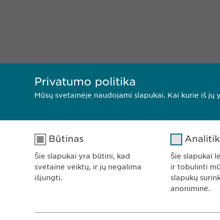
Privatumo politika
Mūsų svetainėje naudojami slapukai. Kai kurie iš jų y
Būtinas
Analiti
Šie slapukai yra būtini, kad
Šie slapukai l
svetainė veiktų, ir jų negalima
ir tobulinti m
išjungti.
slapukų surin
anoniminė.
K
0
L