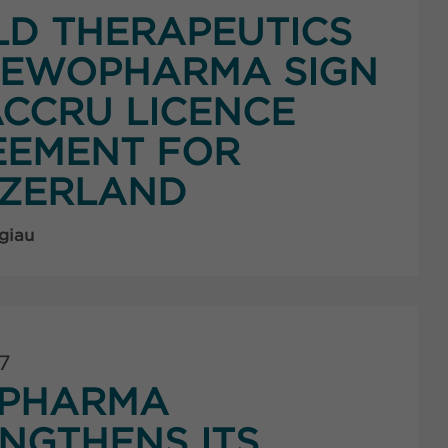
LD THERAPEUTICS
 EWOPHARMA SIGN
CCRU LICENCE
EEMENT FOR
TZERLAND
giau
7
PHARMA
NGTHENS ITS