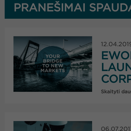
PRANEŠIMAI SPAUD
12.04.201
EWO
LAU
CORP
Skaityti dau
06.07.201