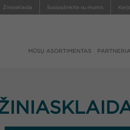
Žiniasklaida
Susipažinkite su mumis
Karj
MŪSŲ ASORTIMENTAS
PARTNERIA
ŽINIASKLAID