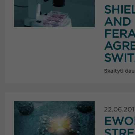
SHIE
AND
FERA
AGR
SWI
Skaityti dau
22.06.201
EWO
STRE