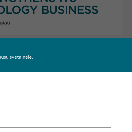
LOGY BUSINESS
giau
3
4
mūsų svetainėje.
350
ewopharma.lt