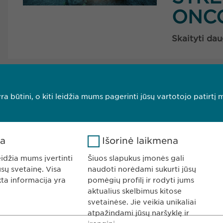
ONCO
Skaityti dau
1
2
ra būtini, o kiti leidžia mums pagerinti jūsų vartotojo patirtį 
ka
Išorinė laikmena
eidžia mums įvertinti
Šiuos slapukus įmonės gali
ūsų svetainę. Visa
naudoti norėdami sukurti jūsų
Ewopharma UAB
KONTAKTAI
kta informacija yra
pomėgių profilį ir rodyti jums
aktualius skelbimus kitose
onstitucijos av. 7
Tel. +370 5248 7
svetainėse. Jie veikia unikaliai
9308 Vilnius
El. paštas:
info@
atpažindami jūsų naršyklę ir
ietuva