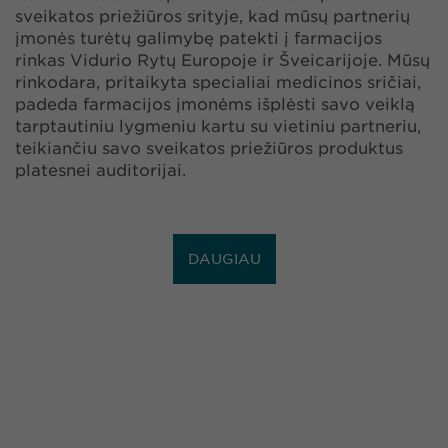
sveikatos priežiūros srityje, kad mūsų partnerių
įmonės turėtų galimybę patekti į farmacijos
rinkas Vidurio Rytų Europoje ir Šveicarijoje. Mūsų
rinkodara, pritaikyta specialiai medicinos sričiai,
padeda farmacijos įmonėms išplėsti savo veiklą
tarptautiniu lygmeniu kartu su vietiniu partneriu,
teikiančiu savo sveikatos priežiūros produktus
platesnei auditorijai.
DAUGIAU