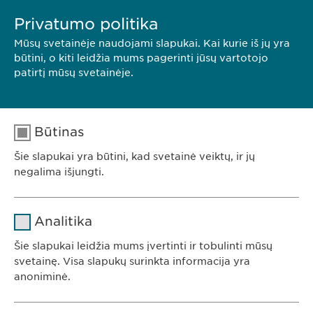
Privatumo politika
Mūsų svetainėje naudojami slapukai. Kai kurie iš jų yra
būtini, o kiti leidžia mums pagerinti jūsų vartotojo
patirtį mūsų svetainėje.
Būtinas
Šie slapukai yra būtini, kad svetainė veiktų, ir jų
negalima išjungti.
Pavadinimas
cookie_optin
Analitika
Teikėjas
sgalinski
Šie slapukai leidžia mums įvertinti ir tobulinti mūsų
Ewopharma UAB
svetainę. Visa slapukų surinkta informacija yra
Trukmė
1 metai
anoniminė.
Konstitucijos av. 7
09308 Vilnius
Saugo naudotojo slapuko sutikimo
Tikslas
Pavadinimas
Google Analytics