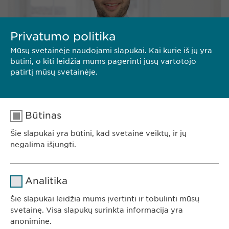
Privatumo politika
Mūsų svetainėje naudojami slapukai. Kai kurie iš jų yra
būtini, o kiti leidžia mums pagerinti jūsų vartotojo
patirtį mūsų svetainėje.
ANDREAS KÜBLER
Būtinas
Director Finance
Šie slapukai yra būtini, kad svetainė veiktų, ir jų
negalima išjungti.
Pavadinimas
cookie_optin
Analitika
Teikėjas
sgalinski
Šie slapukai leidžia mums įvertinti ir tobulinti mūsų
Ewopharma UAB
svetainę. Visa slapukų surinkta informacija yra
Trukmė
1 metai
anoniminė.
Konstitucijos av. 7