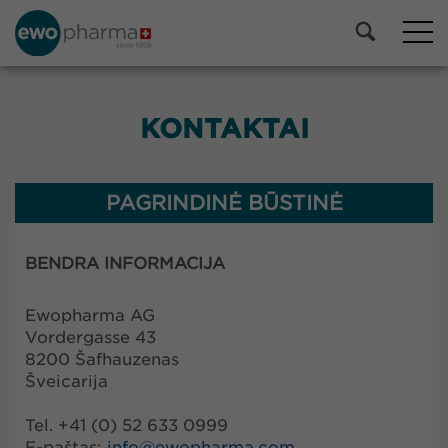
KONTAKTAI
PAGRINDINĖ BŪSTINĖ
BENDRA INFORMACIJA
Ewopharma AG
Vordergasse 43
8200 Šafhauzenas
Šveicarija
Tel. +41 (0) 52 633 0999
E-paštas:
info@
ewopharma.com