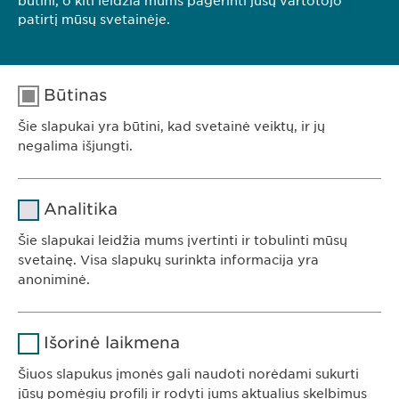
būtini, o kiti leidžia mums pagerinti jūsų vartotojo
patirtį mūsų svetainėje.
Tel. +370 5248 7350
E-paštas:
info@
ewopharma.lt
PHARMACOVIGILANCE
Būtinas
E-paštas:
pharmacovigilance@
ewopharma.com
Šie slapukai yra būtini, kad svetainė veiktų, ir jų
negalima išjungti.
Pavadinimas
cookie_optin
Analitika
Teikėjas
sgalinski
Šie slapukai leidžia mums įvertinti ir tobulinti mūsų
Ewopharma UAB
svetainę. Visa slapukų surinkta informacija yra
Trukmė
1 metai
anoniminė.
Konstitucijos av. 7
09308 Vilnius
Saugo naudotojo slapuko sutikimo
Tikslas
Pavadinimas
Google Analytics
Lietuva
būseną.
Išorinė laikmena
Teikėjas
Google
Šiuos slapukus įmonės gali naudoti norėdami sukurti
jūsų pomėgių profilį ir rodyti jums aktualius skelbimus