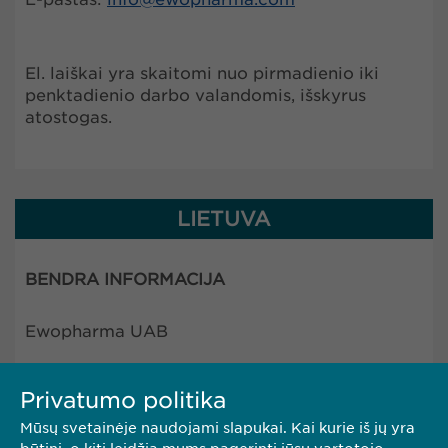
El. laiškai yra skaitomi nuo pirmadienio iki
penktadienio darbo valandomis, išskyrus
atostogas.
LIETUVA
BENDRA INFORMACIJA
Ewopharma UAB
Konstitucijos av. 7
Privatumo politika
09308 Vilnius
Lietuva
Mūsų svetainėje naudojami slapukai. Kai kurie iš jų yra