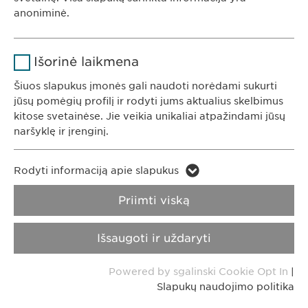
Trukmė
1 metai
anoniminė.
Saugo naudotojo slapuko sutikimo
Tikslas
KONTAKTAI
Pavadinimas
Google Analytics
būseną.
Išorinė laikmena
Tel. +370 5248 7350
Teikėjas
Google
El. paštas:
info@
ewopharma.lt
Šiuos slapukus įmonės gali naudoti norėdami sukurti
jūsų pomėgių profilį ir rodyti jums aktualius skelbimus
Trukmė
1 diena
kitose svetainėse. Jie veikia unikaliai atpažindami jūsų
naršyklę ir įrenginį.
Privatumo
Slapukų naudojimo
Tikslas
Generuoja statistinius duomenis.
pranešimas
politika
Pavadinimas
LinkedIn
Rodyti informaciją apie slapukus
Pavadinimas
vuid
Atspaudas
Teikėjas
LinkedIn
Priimti viską
Teikėjas
Vimeo
Trukmė
2 metai
Autorinė teisė © Ewopharma AG
Išsaugoti ir uždaryti
Trukmė
2 years
Įterptųjų paslaugų naudojimo
Tikslas
Powered by sgalinski Cookie Opt In
|
stebėjimas.
Collects data on users visiting the
Tikslas
Slapukų naudojimo politika
website.