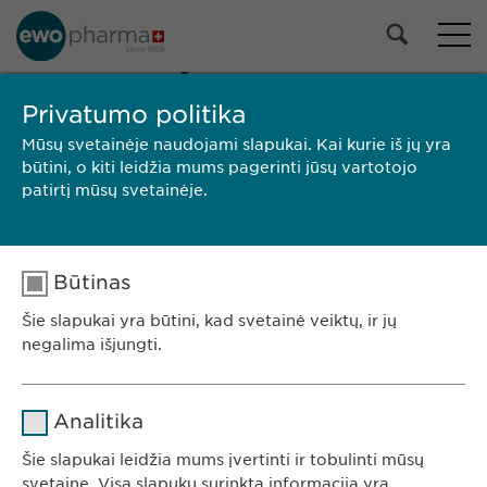
MŪSŲ PORTFELIS
Privatumo politika
Visi produktai
Mūsų svetainėje naudojami slapukai. Kai kurie iš jų yra
Receptiniai vaistai
būtini, o kiti leidžia mums pagerinti jūsų vartotojo
Nereceptiniai vaistai
patirtį mūsų svetainėje.
Pasirinkti
Būtinas
PAIEŠKA
Šie slapukai yra būtini, kad svetainė veiktų, ir jų
Prekės
Pakuotės
SPC /
Gamintojas
negalima išjungti.
ženklas
dydis
PIL
Ewopharma UAB
Pavadinimas
cookie_optin
Konstitucijos av. 7
Analitika
09308 Vilnius
Teikėjas
sgalinski
Šie slapukai leidžia mums įvertinti ir tobulinti mūsų
Lietuva
svetainę. Visa slapukų surinkta informacija yra