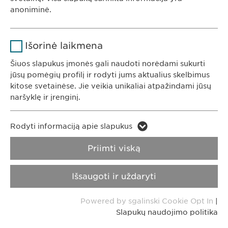
Trukmė
1 metai
anoniminė.
Saugo naudotojo slapuko sutikimo
Tikslas
KONTAKTAI
Pavadinimas
Google Analytics
būseną.
Išorinė laikmena
Tel. +370 5248 7350
Teikėjas
Google
El. paštas:
info@
ewopharma.lt
Šiuos slapukus įmonės gali naudoti norėdami sukurti
jūsų pomėgių profilį ir rodyti jums aktualius skelbimus
Trukmė
1 diena
kitose svetainėse. Jie veikia unikaliai atpažindami jūsų
naršyklę ir įrenginį.
Privatumo
Slapukų naudojimo
Tikslas
Generuoja statistinius duomenis.
pranešimas
politika
Pavadinimas
LinkedIn
Rodyti informaciją apie slapukus
Pavadinimas
vuid
Atspaudas
Teikėjas
LinkedIn
Priimti viską
Teikėjas
Vimeo
Trukmė
2 metai
Autorinė teisė © Ewopharma AG
Išsaugoti ir uždaryti
Trukmė
2 years
Įterptųjų paslaugų naudojimo
Tikslas
Powered by sgalinski Cookie Opt In
|
stebėjimas.
Collects data on users visiting the
Tikslas
Slapukų naudojimo politika
website.