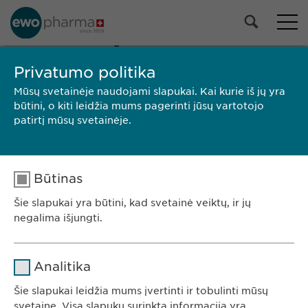
MŪSŲ PORTFELIS
Privatumo politika
Visi produktai
Mūsų svetainėje naudojami slapukai. Kai kurie iš jų yra
Receptiniai vaistai
būtini, o kiti leidžia mums pagerinti jūsų vartotojo
Nereceptiniai vaistai
patirtį mūsų svetainėje.
Pasirinkti
Būtinas
PAIEŠKA
Šie slapukai yra būtini, kad svetainė veiktų, ir jų
Prekės
Pakuotės
SPC /
Gamintojas
negalima išjungti.
ženklas
dydis
PIL
Ewopharma UAB
Pavadinimas
cookie_optin
Konstitucijos av. 7
Analitika
09308 Vilnius
Teikėjas
sgalinski
Šie slapukai leidžia mums įvertinti ir tobulinti mūsų
Lietuva
svetainę. Visa slapukų surinkta informacija yra