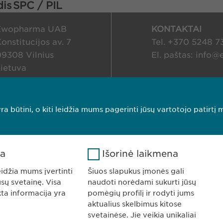
dis
SPC / PIL
Ewopharma UAB
KONTAKTAI
onstitucijos av. 7
Tel. +370 5248 7
9308 Vilnius
El. paštas:
info@
ietuva
ukų naudojimo politika
Atspaudas
ra būtini, o kiti leidžia mums pagerinti jūsų vartotojo patirtį 
ka
Išorinė laikmena
eidžia mums įvertinti
Šiuos slapukus įmonės gali
ūsų svetainę. Visa
naudoti norėdami sukurti jūsų
kta informacija yra
pomėgių profilį ir rodyti jums
aktualius skelbimus kitose
svetainėse. Jie veikia unikaliai