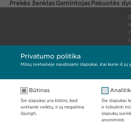
Prekės ženklas
Gamintojas
Pakuotės dy
K
0
L
Privatumo politika
Privatumo pranešimas
Slap
Mūsų svetainėje naudojami slapukai. Kai kurie iš jų y
Būtinas
Analiti
Šie slapukai yra būtini, kad
Šie slapukai l
svetainė veiktų, ir jų negalima
ir tobulinti m
išjungti.
slapukų surin
anoniminė.