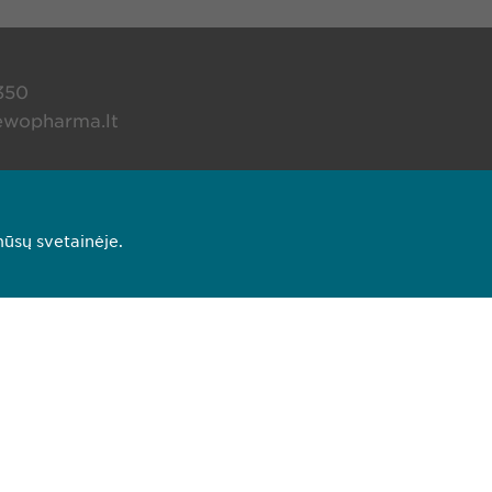
350
ewopharma.lt
Autorinė teisė © Ewopharma AG
mūsų svetainėje.