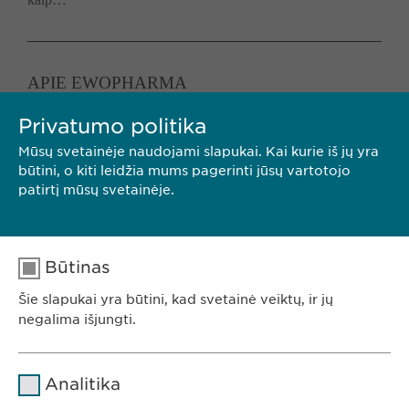
APIE EWOPHARMA
…i ir pristatėme rinkai savo produktus. Mūsų prekės ženklas
Privatumo politika
„
Revalid
®“ – produktų linija holistinei plaukų priežiūrai ir…
Mūsų svetainėje naudojami slapukai. Kai kurie iš jų yra
būtini, o kiti leidžia mums pagerinti jūsų vartotojo
patirtį mūsų svetainėje.
MŪSŲ STRATEGIJA
Būtinas
…ek su partnerių, tiek su savo prekių ženklais, pavyzdžiui,
„
Revalid
®“, tokiose srityse, kaip plaukų slinkimo gydymas
Šie slapukai yra būtini, kad svetainė veiktų, ir jų
negalima išjungti.
ir…
Pavadinimas
cookie_optin
Analitika
Teikėjas
sgalinski