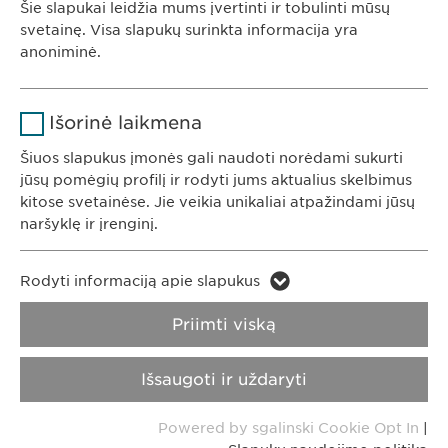
Šie slapukai leidžia mums įvertinti ir tobulinti mūsų
Ewopharma UAB
svetainę. Visa slapukų surinkta informacija yra
Trukmė
1 metai
anoniminė.
Konstitucijos av. 7
09308 Vilnius
Saugo naudotojo slapuko sutikimo
Tikslas
Pavadinimas
Google Analytics
Lietuva
būseną.
Išorinė laikmena
Teikėjas
Google
Šiuos slapukus įmonės gali naudoti norėdami sukurti
jūsų pomėgių profilį ir rodyti jums aktualius skelbimus
KONTAKTAI
Trukmė
1 diena
kitose svetainėse. Jie veikia unikaliai atpažindami jūsų
Tel. +370 5248 7350
naršyklę ir įrenginį.
Tikslas
Generuoja statistinius duomenis.
El. paštas:
info@
ewopharma.lt
Pavadinimas
LinkedIn
Rodyti informaciją apie slapukus
Pavadinimas
vuid
Teikėjas
LinkedIn
Privatumo
Slapukų naudojimo
Priimti viską
Teikėjas
Vimeo
pranešimas
politika
Trukmė
2 metai
Išsaugoti ir uždaryti
Trukmė
2 years
Atspaudas
Įterptųjų paslaugų naudojimo
Tikslas
Powered by sgalinski Cookie Opt In
|
stebėjimas.
Collects data on users visiting the
Tikslas