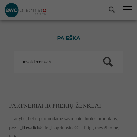
PAIEŠKA
PARTNERIAI IR PREKIŲ ŽENKLAI
…adyba, bet ir parduodame savo patentuotus produktus,
pvz., „
Revalid
®“ ir „Isoprinosine®“. Taigi, mes žinome,
kaip…