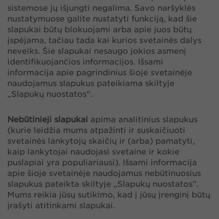
sistemose jų išjungti negalima. Savo naršyklės
nustatymuose galite nustatyti funkciją, kad šie
slapukai būtų blokuojami arba apie juos būtų
įspėjama, tačiau tada kai kurios svetainės dalys
neveiks. Šie slapukai nesaugo jokios asmenį
identifikuojančios informacijos. Išsami
informacija apie pagrindinius šioje svetainėje
naudojamus slapukus pateikiama skiltyje
„Slapukų nuostatos“.
Nebūtinieji slapukai
apima analitinius slapukus
(kurie leidžia mums atpažinti ir suskaičiuoti
svetainės lankytojų skaičių ir (arba) pamatyti,
kaip lankytojai naudojasi svetaine ir kokie
puslapiai yra populiariausi). Išsami informacija
apie šioje svetainėje naudojamus nebūtinuosius
slapukus pateikta skiltyje „Slapukų nuostatos“.
Mums reikia jūsų sutikimo, kad į jūsų įrenginį būtų
įrašyti atitinkami slapukai.