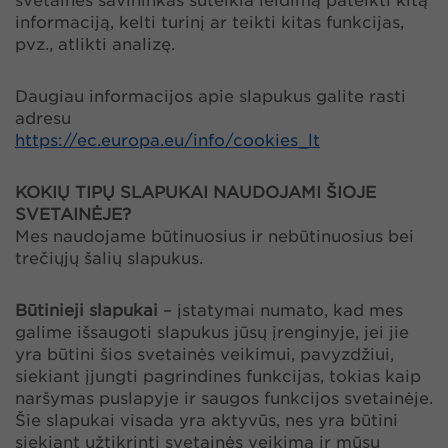
svetainės savininkas suteikia leidimą pateikti kitą
informaciją, kelti turinį ar teikti kitas funkcijas,
pvz., atlikti analizę.
Daugiau informacijos apie slapukus galite rasti
adresu
https://ec.europa.eu/info/cookies_lt
KOKIŲ TIPŲ SLAPUKAI NAUDOJAMI ŠIOJE
SVETAINĖJE?
Mes naudojame būtinuosius ir nebūtinuosius bei
trečiųjų šalių slapukus.
Būtinieji slapukai
– įstatymai numato, kad mes
galime išsaugoti slapukus jūsų įrenginyje, jei jie
yra būtini šios svetainės veikimui, pavyzdžiui,
siekiant įjungti pagrindines funkcijas, tokias kaip
naršymas puslapyje ir saugos funkcijos svetainėje.
Šie slapukai visada yra aktyvūs, nes yra būtini
siekiant užtikrinti svetainės veikimą ir mūsų