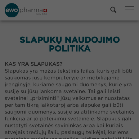
SLAPUKŲ NAUDOJIMO
POLITIKA
KAS YRA SLAPUKAS?
Slapukas yra mažas tekstinis failas, kuris gali būti
saugomas jūsų kompiuteryje ar mobiliajame
įrenginyje, kuriame saugomi duomenys, kurie yra
susiję su jūsų lankoma svetaine. Tai gali leisti
svetainei „prisiminti“ jūsų veiksmus ar nuostatas
per tam tikrą laikotarpį arba slapuke gali būti
saugomi duomenys, susiję su atitinkama svetainės
funkcija ar jo pateikimu svetainėje. Slapukus gali
nustatyti svetainės savininkas arba kai kuriais
atvejais trečiųjų šalių paslaugų teikėjai, kuriems