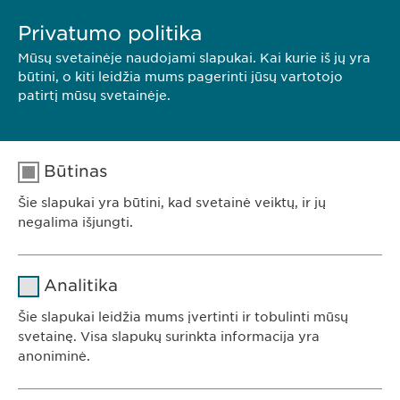
– trečiųjų šalių slapukai), atžvilgiu, tiek ir
Privatumo politika
konkrečių svetainių atžvilgiu.
Mūsų svetainėje naudojami slapukai. Kai kurie iš jų yra
būtini, o kiti leidžia mums pagerinti jūsų vartotojo
„Google Chrome“
patirtį mūsų svetainėje.
„Internet Explorer“
„Firefox“
„Safari“
„Safari Mobile“
„Opera“
Būtinas
Šie slapukai yra būtini, kad svetainė veiktų, ir jų
Ši slapukų politika yra mūsų bendros
Privatumo
negalima išjungti.
politikos
dalis.
Pavadinimas
cookie_optin
Analitika
Teikėjas
sgalinski
Šie slapukai leidžia mums įvertinti ir tobulinti mūsų
Ewopharma UAB
svetainę. Visa slapukų surinkta informacija yra
Trukmė
1 metai
anoniminė.
Konstitucijos av. 7
09308 Vilnius
Saugo naudotojo slapuko sutikimo
Tikslas