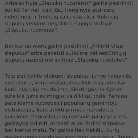
Arba skiltyje „Slapukų nuostatos“ galite pasirinkti
sutikti (ar ne), kad jūsų įrenginyje atsirastų
nebūtinieji ir trečiųjų šalių slapukai. Būtinųjų
slapukų veikimo negalima išjungti skiltyje
„Slapukų nuostatos“.
Bet kuriuo metu galite pasirinkti „Priimti visus
slapukus“ arba pakeisti sutikimą dėl nebūtinųjų
slapukų naudojimo skiltyje „Slapukų nuostatos“.
Taip pat galite blokuoti slapukus įjungę naršyklės
nustatymą, kuris leidžia atsisakyti visų arba kai
kurių slapukų naudojimo. Skirtingos naršyklės
suteikia jums skirtingus valdiklius, todėl žemiau
pateikiame nuorodas į populiarių gamintojų
instrukcijas, kaip atlikti pirmiau nurodytus
veiksmus. Paprastai jūsų naršyklė pasiūlys jums
galimybę priimti, atmesti arba ištrinti slapukus
bet kuriuo metu. Tai galios tiek tiekėjų, kurių
paslaugomis naudojasi svetainių savininkai (toliau