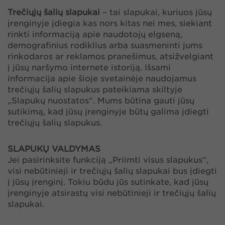
Trečiųjų šalių slapukai
– tai slapukai, kuriuos jūsų
įrenginyje įdiegia kas nors kitas nei mes, siekiant
rinkti informaciją apie naudotojų elgseną,
demografinius rodiklius arba suasmeninti jums
rinkodaros ar reklamos pranešimus, atsižvelgiant
į jūsų naršymo internete istoriją. Išsami
informacija apie šioje svetainėje naudojamus
trečiųjų šalių slapukus pateikiama skiltyje
„Slapukų nuostatos“. Mums būtina gauti jūsų
sutikimą, kad jūsų įrenginyje būtų galima įdiegti
trečiųjų šalių slapukus.
SLAPUKŲ VALDYMAS
Jei pasirinksite funkciją „Priimti visus slapukus“,
visi nebūtinieji ir trečiųjų šalių slapukai bus įdiegti
į jūsų įrenginį. Tokiu būdu jūs sutinkate, kad jūsų
įrenginyje atsirastų visi nebūtinieji ir trečiųjų šalių
slapukai.