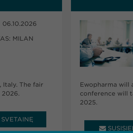
 06.10.2026
AS: MILAN
Italy. The fair
Ewopharma will a
r 2026.
conference will 
2025.
 Į SVETAINĘ
SUSISIE