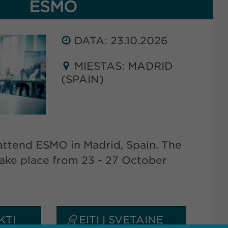
ESMO
DATA: 23.10.2026
MIESTAS: MADRID
(SPAIN)
ttend ESMO in Madrid, Spain. The
take place from 23 - 27 October
KTI
EITI Į SVETAINĘ