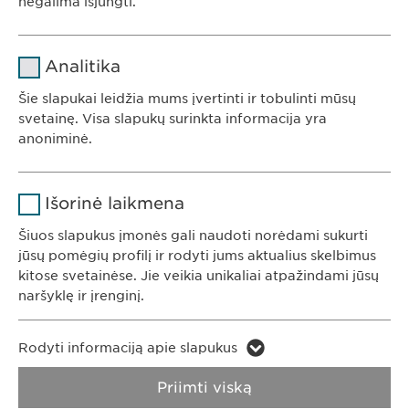
negalima išjungti.
Pavadinimas
cookie_optin
Analitika
Teikėjas
sgalinski
Šie slapukai leidžia mums įvertinti ir tobulinti mūsų
Ewopharma UAB
svetainę. Visa slapukų surinkta informacija yra
Trukmė
1 metai
anoniminė.
Konstitucijos av. 7
09308 Vilnius
Saugo naudotojo slapuko sutikimo
Tikslas
Pavadinimas
Google Analytics
Lietuva
būseną.
Išorinė laikmena
Teikėjas
Google
Šiuos slapukus įmonės gali naudoti norėdami sukurti
jūsų pomėgių profilį ir rodyti jums aktualius skelbimus
KONTAKTAI
Trukmė
1 diena
kitose svetainėse. Jie veikia unikaliai atpažindami jūsų
Tel. +370 5248 7350
naršyklę ir įrenginį.
Tikslas
Generuoja statistinius duomenis.
El. paštas:
info@
ewopharma.lt
Pavadinimas
LinkedIn
Rodyti informaciją apie slapukus
Pavadinimas
vuid
Teikėjas
LinkedIn
Privatumo
Slapukų naudojimo
Priimti viską
Teikėjas
Vimeo