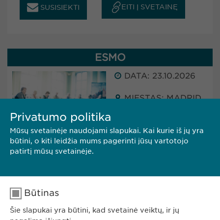
EITI Į SVETAINĘ
SUSISIEKTI
ESMO
DATA: 23.10.2026
MIESTAS: MADRID
(SPAIN)
Privatumo politika
Mūsų svetainėje naudojami slapukai. Kai kurie iš jų yra
būtini, o kiti leidžia mums pagerinti jūsų vartotojo
Ewopharma will attend ESMO in Madrid, Spain.
patirtį mūsų svetainėje.
The conference will take place from 23 - 27
October 2025.
Būtinas
EITI Į SVETAINĘ
SUSISIEKTI
Šie slapukai yra būtini, kad svetainė veiktų, ir jų