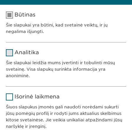
Tel: +370 5248 7350
E. paštas:
info@
ewopharma.lt
Būtinas
Šie slapukai yra būtini, kad svetainė veiktų, ir jų
negalima išjungti.
Pavadinimas
cookie_optin
Analitika
Teikėjas
sgalinski
Šie slapukai leidžia mums įvertinti ir tobulinti mūsų
Ewopharma UAB
svetainę. Visa slapukų surinkta informacija yra
Trukmė
1 metai
anoniminė.
Konstitucijos av. 7
09308 Vilnius
Saugo naudotojo slapuko sutikimo
Tikslas
Pavadinimas
Google Analytics
Lietuva
būseną.
Išorinė laikmena
Teikėjas
Google
Šiuos slapukus įmonės gali naudoti norėdami sukurti
jūsų pomėgių profilį ir rodyti jums aktualius skelbimus
KONTAKTAI
Trukmė
1 diena
kitose svetainėse. Jie veikia unikaliai atpažindami jūsų
Tel. +370 5248 7350
naršyklę ir įrenginį.
Tikslas
Generuoja statistinius duomenis.
El. paštas:
info@
ewopharma.lt