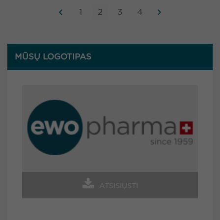
1
2
3
4
MŪSŲ LOGOTIPAS
ATSISIŲSTI