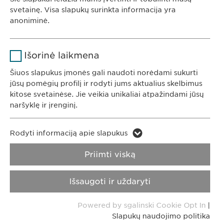
Ewopharma UAB
svetainę. Visa slapukų surinkta informacija yra
Trukmė
1 metai
anoniminė.
Konstitucijos av. 7
09308 Vilnius
Saugo naudotojo slapuko sutikimo
Tikslas
Pavadinimas
Google Analytics
Lietuva
būseną.
Išorinė laikmena
Teikėjas
Google
Šiuos slapukus įmonės gali naudoti norėdami sukurti
jūsų pomėgių profilį ir rodyti jums aktualius skelbimus
KONTAKTAI
Trukmė
1 diena
kitose svetainėse. Jie veikia unikaliai atpažindami jūsų
Tel. +370 5248 7350
naršyklę ir įrenginį.
Tikslas
Generuoja statistinius duomenis.
El. paštas:
info@
ewopharma.lt
Pavadinimas
LinkedIn
Rodyti informaciją apie slapukus
Pavadinimas
vuid
Teikėjas
LinkedIn
Privatumo
Slapukų naudojimo
Priimti viską
Teikėjas
Vimeo
pranešimas
politika
Trukmė
2 metai
Išsaugoti ir uždaryti
Trukmė
2 years
Atspaudas
Įterptųjų paslaugų naudojimo
Tikslas
Powered by sgalinski Cookie Opt In
|
stebėjimas.
Collects data on users visiting the
Tikslas
Slapukų naudojimo politika
Autorinė teisė © Ewopharma AG