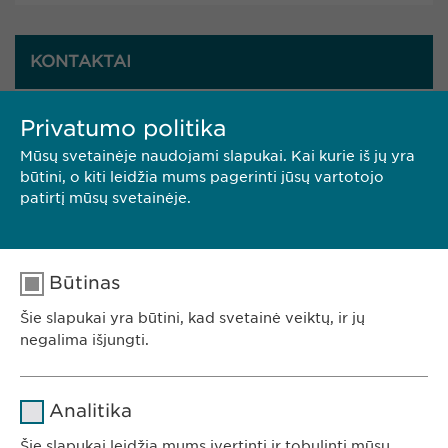
KONTAKTAI
Privatumo politika
Ewopharma UAB
Upes g. 21-1
Mūsų svetainėje naudojami slapukai. Kai kurie iš jų yra
08128 Vilnius
būtini, o kiti leidžia mums pagerinti jūsų vartotojo
Lietuva
patirtį mūsų svetainėje.
Tel: +370 5248 7350
E. paštas:
info@
ewopharma.lt
Būtinas
Šie slapukai yra būtini, kad svetainė veiktų, ir jų
negalima išjungti.
Pavadinimas
cookie_optin
Analitika
Teikėjas
sgalinski
Šie slapukai leidžia mums įvertinti ir tobulinti mūsų