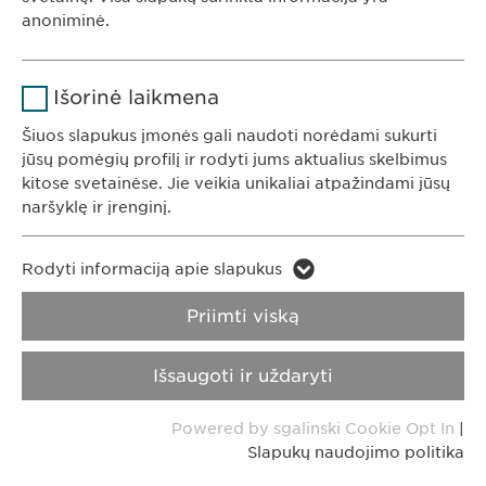
Trukmė
1 metai
anoniminė.
Saugo naudotojo slapuko sutikimo
Tikslas
KONTAKTAI
Pavadinimas
Google Analytics
būseną.
Išorinė laikmena
Tel. +370 5248 7350
Teikėjas
Google
El. paštas:
info@
ewopharma.lt
Šiuos slapukus įmonės gali naudoti norėdami sukurti
jūsų pomėgių profilį ir rodyti jums aktualius skelbimus
Trukmė
1 diena
kitose svetainėse. Jie veikia unikaliai atpažindami jūsų
naršyklę ir įrenginį.
Privatumo
Slapukų naudojimo
Tikslas
Generuoja statistinius duomenis.
pranešimas
politika
Pavadinimas
LinkedIn
Rodyti informaciją apie slapukus
Pavadinimas
vuid
Atspaudas
Teikėjas
LinkedIn
Priimti viską
Teikėjas
Vimeo
Trukmė
2 metai
Autorinė teisė © Ewopharma AG
Išsaugoti ir uždaryti
Trukmė
2 years
Įterptųjų paslaugų naudojimo
Tikslas
Powered by sgalinski Cookie Opt In
|
stebėjimas.
Collects data on users visiting the
Tikslas
Slapukų naudojimo politika
website.