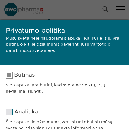
MŪSŲ PORTFELIS
Privatumo politika
Visi produktai
Mūsų svetainėje naudojami slapukai. Kai kurie iš jų yra
Receptiniai vaistai
būtini, o kiti leidžia mums pagerinti jūsų vartotojo
Nereceptiniai vaistai
patirtį mūsų svetainėje.
Pasirinkti
Būtinas
PAIEŠKA
Šie slapukai yra būtini, kad svetainė veiktų, ir jų
Prekės
Pakuotės
SPC /
Gamintojas
negalima išjungti.
ženklas
dydis
PIL
Ewopharma UAB
Pavadinimas
cookie_optin
Konstitucijos av. 7
Analitika
09308 Vilnius
Teikėjas
sgalinski
Šie slapukai leidžia mums įvertinti ir tobulinti mūsų
Lietuva
svetainę. Visa slapukų surinkta informacija yra